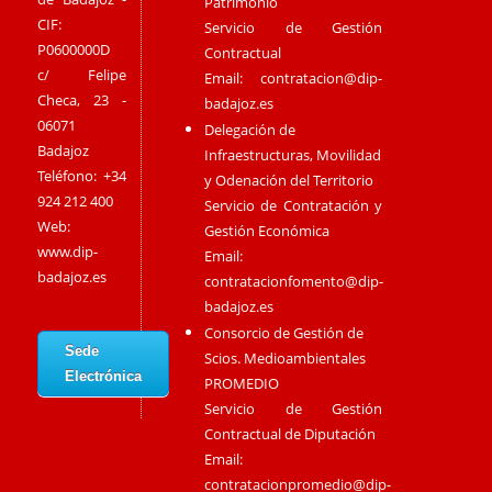
Patrimonio
CIF:
Servicio de Gestión
P0600000D
Contractual
c/ Felipe
Email:
contratacion@dip-
Checa, 23 -
badajoz.es
06071
Delegación de
Badajoz
Infraestructuras, Movilidad
Teléfono: +34
y Odenación del Territorio
924 212 400
Servicio de Contratación y
Web:
Gestión Económica
www.dip-
Email:
badajoz.es
contratacionfomento@dip-
badajoz.es
Consorcio de Gestión de
Sede
Scios. Medioambientales
Electrónica
PROMEDIO
Servicio de Gestión
Contractual de Diputación
Email:
contratacionpromedio@dip-