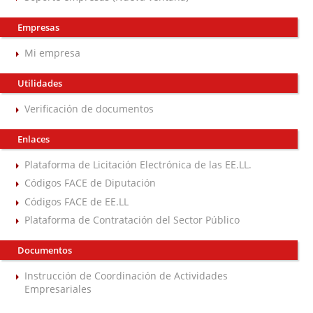
Empresas
Mi empresa
Utilidades
Verificación de documentos
Enlaces
Plataforma de Licitación Electrónica de las EE.LL.
Códigos FACE de Diputación
Códigos FACE de EE.LL
Plataforma de Contratación del Sector Público
Documentos
Instrucción de Coordinación de Actividades
Empresariales