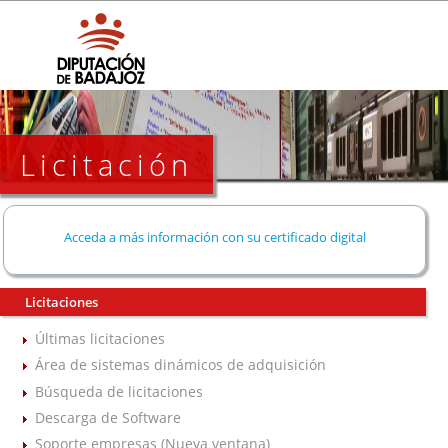
Licitación
Acceda a más información con su certificado digital
Licitaciones
Últimas licitaciones
Área de sistemas dinámicos de adquisición
Búsqueda de licitaciones
Descarga de Software
Soporte empresas (Nueva ventana)