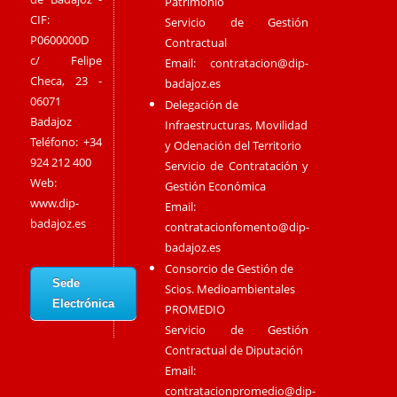
Patrimonio
CIF:
Servicio de Gestión
P0600000D
Contractual
c/ Felipe
Email:
contratacion@dip-
Checa, 23 -
badajoz.es
06071
Delegación de
Badajoz
Infraestructuras, Movilidad
Teléfono: +34
y Odenación del Territorio
924 212 400
Servicio de Contratación y
Web:
Gestión Económica
www.dip-
Email:
badajoz.es
contratacionfomento@dip-
badajoz.es
Consorcio de Gestión de
Sede
Scios. Medioambientales
Electrónica
PROMEDIO
Servicio de Gestión
Contractual de Diputación
Email:
contratacionpromedio@dip-