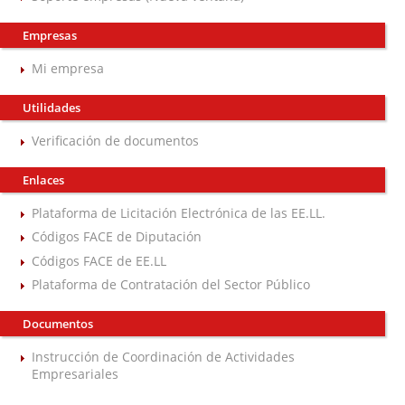
Empresas
Mi empresa
Utilidades
Verificación de documentos
Enlaces
Plataforma de Licitación Electrónica de las EE.LL.
Códigos FACE de Diputación
Códigos FACE de EE.LL
Plataforma de Contratación del Sector Público
Documentos
Instrucción de Coordinación de Actividades
Empresariales