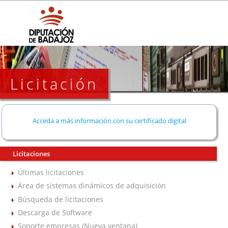
Licitación
Acceda a más información con su certificado digital
Licitaciones
Últimas licitaciones
Área de sistemas dinámicos de adquisición
Búsqueda de licitaciones
Descarga de Software
Soporte empresas (Nueva ventana)