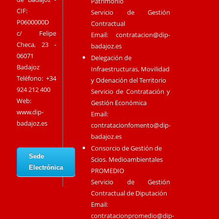
Patrimonio
CIF:
Servicio de Gestión
P0600000D
Contractual
c/ Felipe
Email:
contratacion@dip-
Checa, 23 -
badajoz.es
06071
Delegación de
Badajoz
Infraestructuras, Movilidad
Teléfono: +34
y Odenación del Territorio
924 212 400
Servicio de Contratación y
Web:
Gestión Económica
www.dip-
Email:
badajoz.es
contratacionfomento@dip-
badajoz.es
Consorcio de Gestión de
Sede
Scios. Medioambientales
Electrónica
PROMEDIO
Servicio de Gestión
Contractual de Diputación
Email:
contratacionpromedio@dip-