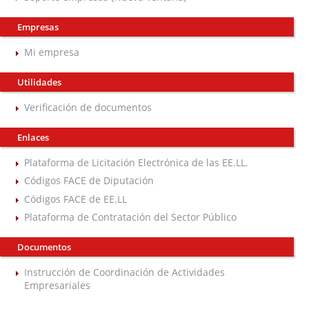
Empresas
Mi empresa
Utilidades
Verificación de documentos
Enlaces
Plataforma de Licitación Electrónica de las EE.LL.
Códigos FACE de Diputación
Códigos FACE de EE.LL
Plataforma de Contratación del Sector Público
Documentos
Instrucción de Coordinación de Actividades
Empresariales