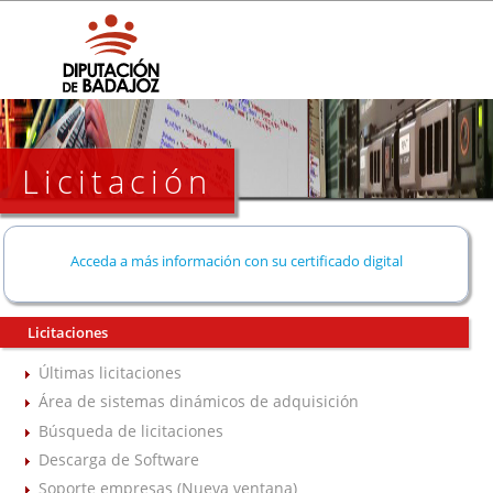
Licitación
Acceda a más información con su certificado digital
Licitaciones
Últimas licitaciones
Área de sistemas dinámicos de adquisición
Búsqueda de licitaciones
Descarga de Software
Soporte empresas (Nueva ventana)