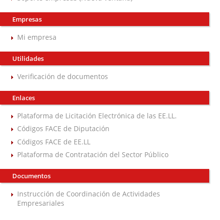
Empresas
Mi empresa
Utilidades
Verificación de documentos
Enlaces
Plataforma de Licitación Electrónica de las EE.LL.
Códigos FACE de Diputación
Códigos FACE de EE.LL
Plataforma de Contratación del Sector Público
Documentos
Instrucción de Coordinación de Actividades
Empresariales