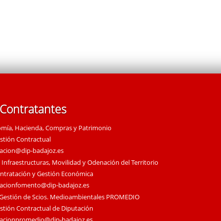
 Contratantes
omía, Hacienda, Compras y Patrimonio
estión Contractual
tacion@dip-badajoz.es
 Infraestructuras, Movilidad y Odenación del Territorio
ontratación y Gestión Económica
tacionfomento@dip-badajoz.es
 Gestión de Scios. Medioambientales PROMEDIO
estión Contractual de Diputación
tacionpromedio@dip-badajoz.es