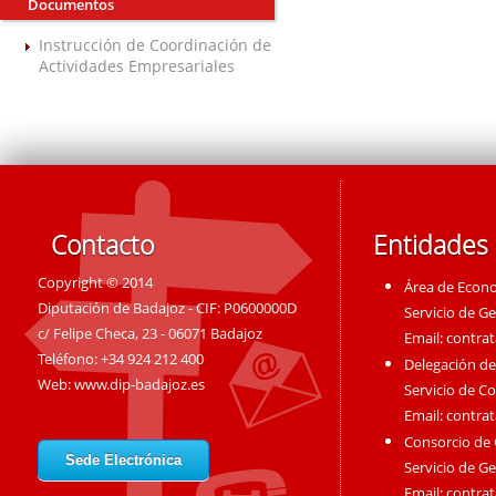
Documentos
Instrucción de Coordinación de
Actividades Empresariales
Contacto
Entidades
Copyright © 2014
Área de Econ
Diputación de Badajoz - CIF: P0600000D
Servicio de G
c/ Felipe Checa, 23 - 06071 Badajoz
Email:
contra
Teléfono: +34 924 212 400
Delegación de
Web:
www.dip-badajoz.es
Servicio de C
Email:
contra
Consorcio de
Sede Electrónica
Servicio de G
Email:
contra