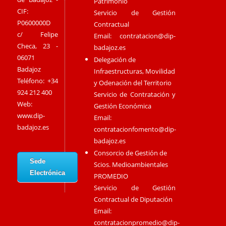
Patrimonio
CIF:
Servicio de Gestión
P0600000D
Contractual
c/ Felipe
Email:
contratacion@dip-
Checa, 23 -
badajoz.es
06071
Delegación de
Badajoz
Infraestructuras, Movilidad
Teléfono: +34
y Odenación del Territorio
924 212 400
Servicio de Contratación y
Web:
Gestión Económica
www.dip-
Email:
badajoz.es
contratacionfomento@dip-
badajoz.es
Consorcio de Gestión de
Sede
Scios. Medioambientales
Electrónica
PROMEDIO
Servicio de Gestión
Contractual de Diputación
Email:
contratacionpromedio@dip-