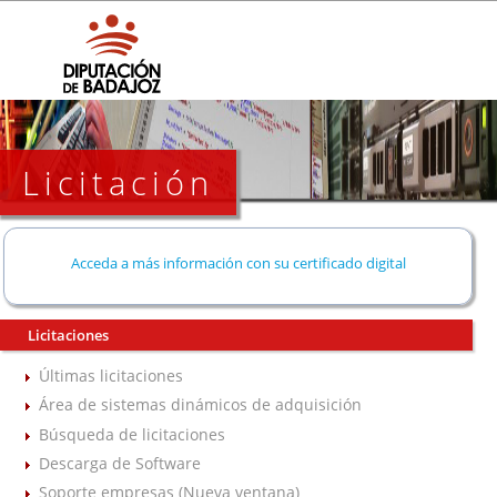
Licitación
Acceda a más información con su certificado digital
Licitaciones
Últimas licitaciones
Área de sistemas dinámicos de adquisición
Búsqueda de licitaciones
Descarga de Software
Soporte empresas (Nueva ventana)