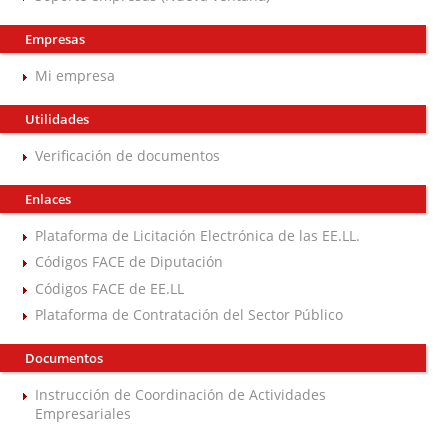
Empresas
Mi empresa
Utilidades
Verificación de documentos
Enlaces
Plataforma de Licitación Electrónica de las EE.LL.
Códigos FACE de Diputación
Códigos FACE de EE.LL
Plataforma de Contratación del Sector Público
Documentos
Instrucción de Coordinación de Actividades
Empresariales