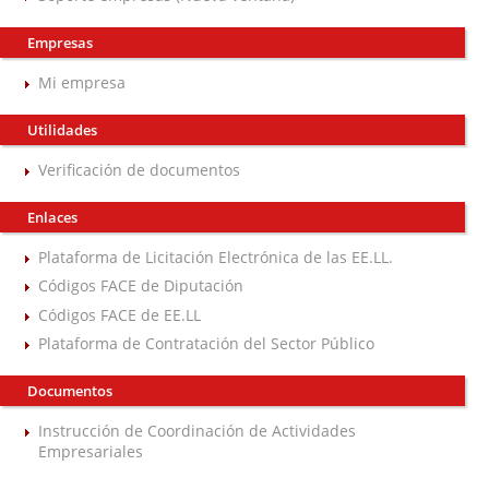
Empresas
Mi empresa
Utilidades
Verificación de documentos
Enlaces
Plataforma de Licitación Electrónica de las EE.LL.
Códigos FACE de Diputación
Códigos FACE de EE.LL
Plataforma de Contratación del Sector Público
Documentos
Instrucción de Coordinación de Actividades
Empresariales