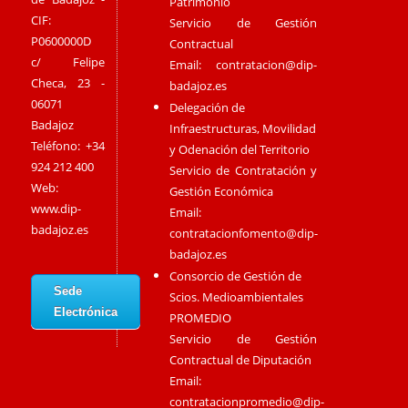
Patrimonio
CIF:
Servicio de Gestión
P0600000D
Contractual
c/ Felipe
Email:
contratacion@dip-
Checa, 23 -
badajoz.es
06071
Delegación de
Badajoz
Infraestructuras, Movilidad
Teléfono: +34
y Odenación del Territorio
924 212 400
Servicio de Contratación y
Web:
Gestión Económica
www.dip-
Email:
badajoz.es
contratacionfomento@dip-
badajoz.es
Consorcio de Gestión de
Sede
Scios. Medioambientales
Electrónica
PROMEDIO
Servicio de Gestión
Contractual de Diputación
Email:
contratacionpromedio@dip-