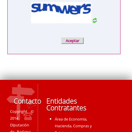
Contacto
Entidades
Contratantes
Copyright ©
2014
Área de Economía,
Diputación
Hacienda, Compras y
de Badajoz -