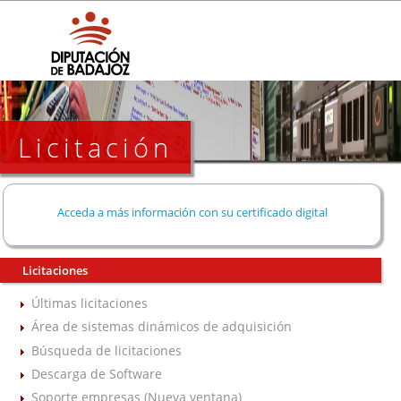
Licitación
Acceda a más información con su certificado digital
Licitaciones
Últimas licitaciones
Área de sistemas dinámicos de adquisición
Búsqueda de licitaciones
Descarga de Software
Soporte empresas (Nueva ventana)