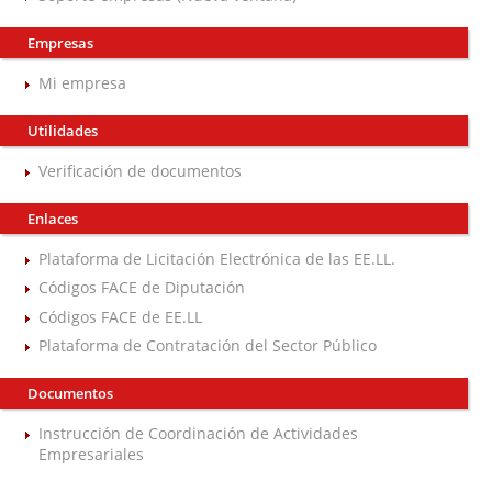
Empresas
Mi empresa
Utilidades
Verificación de documentos
Enlaces
Plataforma de Licitación Electrónica de las EE.LL.
Códigos FACE de Diputación
Códigos FACE de EE.LL
Plataforma de Contratación del Sector Público
Documentos
Instrucción de Coordinación de Actividades
Empresariales