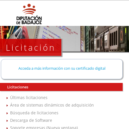
Licitación
Acceda a más información con su certificado digital
Licitaciones
Últimas licitaciones
Área de sistemas dinámicos de adquisición
Búsqueda de licitaciones
Descarga de Software
Soporte empresas (Nueva ventana)