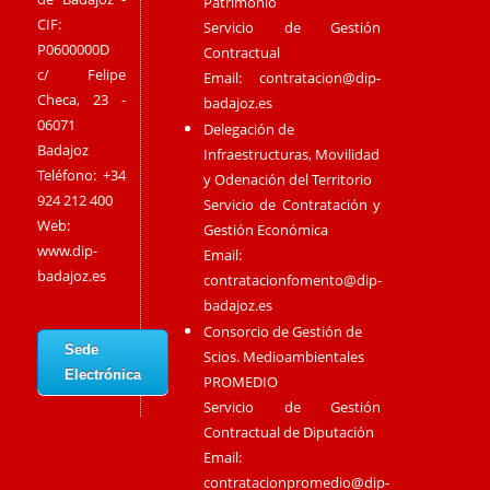
Patrimonio
CIF:
Servicio de Gestión
P0600000D
Contractual
c/ Felipe
Email:
contratacion@dip-
Checa, 23 -
badajoz.es
06071
Delegación de
Badajoz
Infraestructuras, Movilidad
Teléfono: +34
y Odenación del Territorio
924 212 400
Servicio de Contratación y
Web:
Gestión Económica
www.dip-
Email:
badajoz.es
contratacionfomento@dip-
badajoz.es
Consorcio de Gestión de
Sede
Scios. Medioambientales
Electrónica
PROMEDIO
Servicio de Gestión
Contractual de Diputación
Email:
contratacionpromedio@dip-