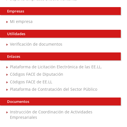
Empresas
Mi empresa
Utilidades
Verificación de documentos
Enlaces
Plataforma de Licitación Electrónica de las EE.LL.
Códigos FACE de Diputación
Códigos FACE de EE.LL
Plataforma de Contratación del Sector Público
Documentos
Instrucción de Coordinación de Actividades
Empresariales