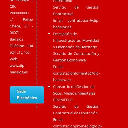
Patrimonio
CIF:
Servicio de Gestión
P0600000D
Contractual
c/ Felipe
Email:
contratacion@dip-
Checa, 23 -
badajoz.es
06071
Delegación de
Badajoz
Infraestructuras, Movilidad
Teléfono: +34
y Odenación del Territorio
924 212 400
Servicio de Contratación y
Web:
Gestión Económica
www.dip-
Email:
badajoz.es
contratacionfomento@dip-
badajoz.es
Consorcio de Gestión de
Sede
Scios. Medioambientales
Electrónica
PROMEDIO
Servicio de Gestión
Contractual de Diputación
Email:
contratacionpromedio@dip-