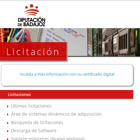
Licitación
Acceda a más información con su certificado digital
Licitaciones
Últimas licitaciones
Área de sistemas dinámicos de adquisición
Búsqueda de licitaciones
Descarga de Software
Soporte empresas (Nueva ventana)