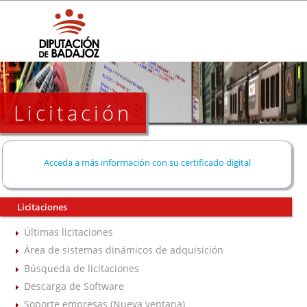
Licitación
Acceda a más información con su certificado digital
Licitaciones
Últimas licitaciones
Área de sistemas dinámicos de adquisición
Búsqueda de licitaciones
Descarga de Software
Soporte empresas (Nueva ventana)