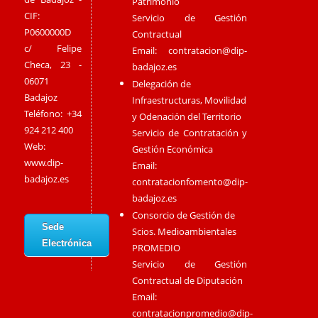
Patrimonio
CIF:
Servicio de Gestión
P0600000D
Contractual
c/ Felipe
Email:
contratacion@dip-
Checa, 23 -
badajoz.es
06071
Delegación de
Badajoz
Infraestructuras, Movilidad
Teléfono: +34
y Odenación del Territorio
924 212 400
Servicio de Contratación y
Web:
Gestión Económica
www.dip-
Email:
badajoz.es
contratacionfomento@dip-
badajoz.es
Consorcio de Gestión de
Sede
Scios. Medioambientales
Electrónica
PROMEDIO
Servicio de Gestión
Contractual de Diputación
Email:
contratacionpromedio@dip-