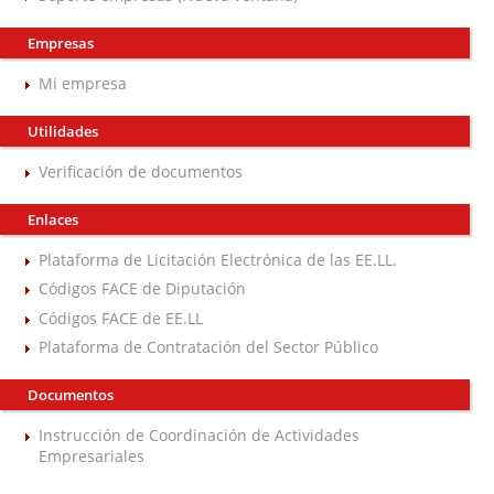
Empresas
Mi empresa
Utilidades
Verificación de documentos
Enlaces
Plataforma de Licitación Electrónica de las EE.LL.
Códigos FACE de Diputación
Códigos FACE de EE.LL
Plataforma de Contratación del Sector Público
Documentos
Instrucción de Coordinación de Actividades
Empresariales