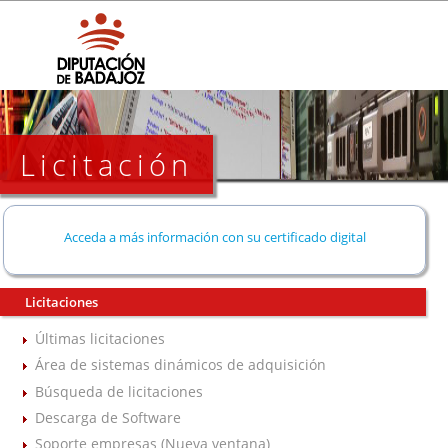
Licitación
Acceda a más información con su certificado digital
Licitaciones
Últimas licitaciones
Área de sistemas dinámicos de adquisición
Búsqueda de licitaciones
Descarga de Software
Soporte empresas (Nueva ventana)