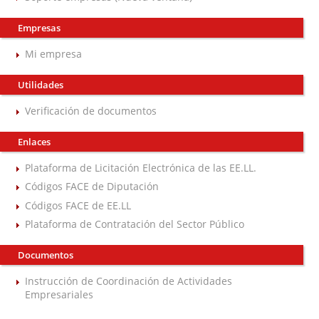
Empresas
Mi empresa
Utilidades
Verificación de documentos
Enlaces
Plataforma de Licitación Electrónica de las EE.LL.
Códigos FACE de Diputación
Códigos FACE de EE.LL
Plataforma de Contratación del Sector Público
Documentos
Instrucción de Coordinación de Actividades
Empresariales