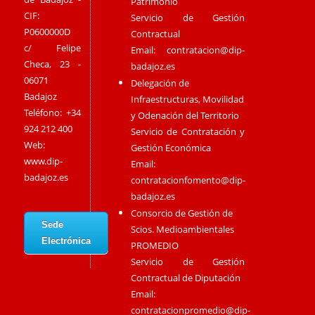
Patrimonio
CIF:
Servicio de Gestión
P0600000D
Contractual
c/ Felipe
Email:
contratacion@dip-
Checa, 23 -
badajoz.es
06071
Delegación de
Badajoz
Infraestructuras, Movilidad
Teléfono: +34
y Odenación del Territorio
924 212 400
Servicio de Contratación y
Web:
Gestión Económica
www.dip-
Email:
badajoz.es
contratacionfomento@dip-
badajoz.es
Consorcio de Gestión de
Sede
Scios. Medioambientales
Electrónica
PROMEDIO
Servicio de Gestión
Contractual de Diputación
Email:
contratacionpromedio@dip-