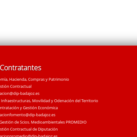
 Contratantes
omía, Hacienda, Compras y Patrimonio
estión Contractual
tacion@dip-badajoz.es
 Infraestructuras, Movilidad y Odenación del Territorio
ontratación y Gestión Económica
tacionfomento@dip-badajoz.es
 Gestión de Scios. Medioambientales PROMEDIO
estión Contractual de Diputación
tacionpromedio@dip-badajoz.es