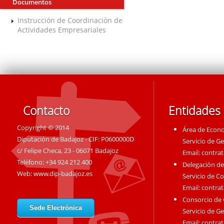
Documentos
Instrucción de Coordinación de
Actividades Empresariales
Contacto
Entidades
Copyright © 2014
Área de Econ
Diputación de Badajoz - CIF: P0600000D
Servicio de G
c/ Felipe Checa, 23 - 06071 Badajoz
Email:
contra
Teléfono: +34 924 212 400
Delegación de
Web:
www.dip-badajoz.es
Servicio de C
Email:
contra
Consorcio de
Sede Electrónica
Servicio de G
Email:
contra