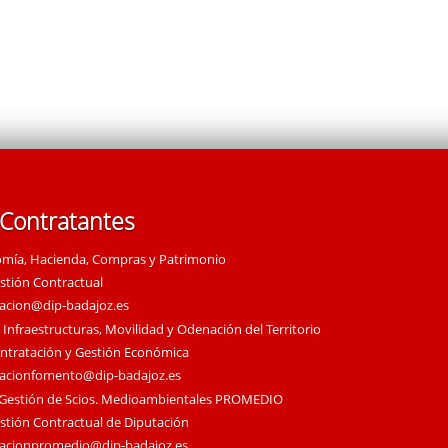
 Contratantes
omía, Hacienda, Compras y Patrimonio
estión Contractual
tacion@dip-badajoz.es
 Infraestructuras, Movilidad y Odenación del Territorio
ontratación y Gestión Económica
tacionfomento@dip-badajoz.es
 Gestión de Scios. Medioambientales PROMEDIO
estión Contractual de Diputación
tacionpromedio@dip-badajoz.es