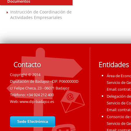
Documentos
Instrucción de Coordinación de
Actividades Empresariales
Contacto
Entidades
Copyright © 2014
Área de Econ
Diputación de Badajoz - CIF: P0600000D
Servicio de G
c/ Felipe Checa, 23 - 06071 Badajoz
Email:
contra
Teléfono: +34 924 212 400
Delegación de
Web:
www.dip-badajoz.es
Servicio de C
Email:
contra
Consorcio de
Sede Electrónica
Servicio de G
Email:
contra