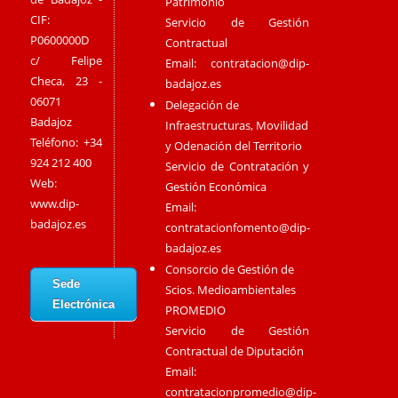
Patrimonio
CIF:
Servicio de Gestión
P0600000D
Contractual
c/ Felipe
Email:
contratacion@dip-
Checa, 23 -
badajoz.es
06071
Delegación de
Badajoz
Infraestructuras, Movilidad
Teléfono: +34
y Odenación del Territorio
924 212 400
Servicio de Contratación y
Web:
Gestión Económica
www.dip-
Email:
badajoz.es
contratacionfomento@dip-
badajoz.es
Consorcio de Gestión de
Sede
Scios. Medioambientales
Electrónica
PROMEDIO
Servicio de Gestión
Contractual de Diputación
Email:
contratacionpromedio@dip-