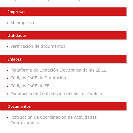
Empresas
Mi empresa
Utilidades
Verificación de documentos
Enlaces
Plataforma de Licitación Electrónica de las EE.LL.
Códigos FACE de Diputación
Códigos FACE de EE.LL
Plataforma de Contratación del Sector Público
Documentos
Instrucción de Coordinación de Actividades
Empresariales