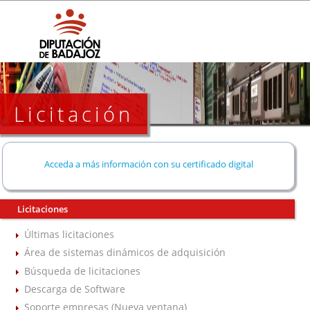
Licitación
Acceda a más información con su certificado digital
Licitaciones
Últimas licitaciones
Área de sistemas dinámicos de adquisición
Búsqueda de licitaciones
Descarga de Software
Soporte empresas (Nueva ventana)