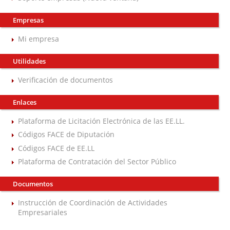
Empresas
Mi empresa
Utilidades
Verificación de documentos
Enlaces
Plataforma de Licitación Electrónica de las EE.LL.
Códigos FACE de Diputación
Códigos FACE de EE.LL
Plataforma de Contratación del Sector Público
Documentos
Instrucción de Coordinación de Actividades
Empresariales