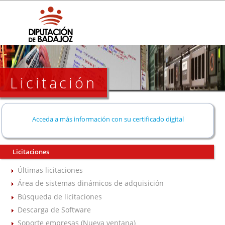
Licitación
Acceda a más información con su certificado digital
Licitaciones
Últimas licitaciones
Área de sistemas dinámicos de adquisición
Búsqueda de licitaciones
Descarga de Software
Soporte empresas (Nueva ventana)