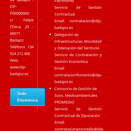
Patrimonio
CIF:
Servicio de Gestión
P0600000D
Contractual
c/ Felipe
Email:
contratacion@dip-
Checa, 23 -
badajoz.es
06071
Delegación de
Badajoz
Infraestructuras, Movilidad
Teléfono: +34
y Odenación del Territorio
924 212 400
Servicio de Contratación y
Web:
Gestión Económica
www.dip-
Email:
badajoz.es
contratacionfomento@dip-
badajoz.es
Consorcio de Gestión de
Sede
Scios. Medioambientales
Electrónica
PROMEDIO
Servicio de Gestión
Contractual de Diputación
Email:
contratacionpromedio@dip-