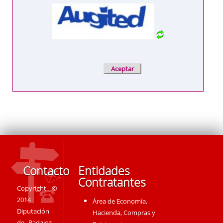
Contacto
Entidades
Contratantes
Copyright ©
2014
Área de Economía,
Diputación
Hacienda, Compras y
de Badajoz -