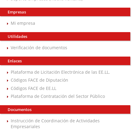
Empresas
Mi empresa
Utilidades
Verificación de documentos
Enlaces
Plataforma de Licitación Electrónica de las EE.LL.
Códigos FACE de Diputación
Códigos FACE de EE.LL
Plataforma de Contratación del Sector Público
Documentos
Instrucción de Coordinación de Actividades
Empresariales