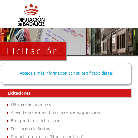
Licitación
Acceda a más información con su certificado digital
Licitaciones
Últimas licitaciones
Área de sistemas dinámicos de adquisición
Búsqueda de licitaciones
Descarga de Software
Soporte empresas (Nueva ventana)