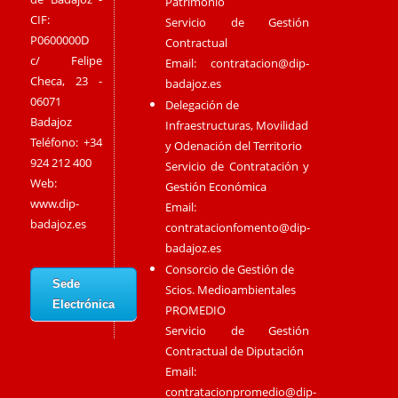
Patrimonio
CIF:
Servicio de Gestión
P0600000D
Contractual
c/ Felipe
Email:
contratacion@dip-
Checa, 23 -
badajoz.es
06071
Delegación de
Badajoz
Infraestructuras, Movilidad
Teléfono: +34
y Odenación del Territorio
924 212 400
Servicio de Contratación y
Web:
Gestión Económica
www.dip-
Email:
badajoz.es
contratacionfomento@dip-
badajoz.es
Consorcio de Gestión de
Sede
Scios. Medioambientales
Electrónica
PROMEDIO
Servicio de Gestión
Contractual de Diputación
Email:
contratacionpromedio@dip-