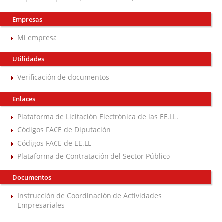
Empresas
Mi empresa
Utilidades
Verificación de documentos
Enlaces
Plataforma de Licitación Electrónica de las EE.LL.
Códigos FACE de Diputación
Códigos FACE de EE.LL
Plataforma de Contratación del Sector Público
Documentos
Instrucción de Coordinación de Actividades
Empresariales