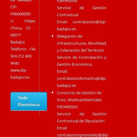
Patrimonio
CIF:
Servicio de Gestión
P0600000D
Contractual
c/ Felipe
Email:
contratacion@dip-
Checa, 23 -
badajoz.es
06071
Delegación de
Badajoz
Infraestructuras, Movilidad
Teléfono: +34
y Odenación del Territorio
924 212 400
Servicio de Contratación y
Web:
Gestión Económica
www.dip-
Email:
badajoz.es
contratacionfomento@dip-
badajoz.es
Consorcio de Gestión de
Sede
Scios. Medioambientales
Electrónica
PROMEDIO
Servicio de Gestión
Contractual de Diputación
Email:
contratacionpromedio@dip-