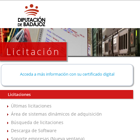
Licitación
Acceda a más información con su certificado digital
Licitaciones
Últimas licitaciones
Área de sistemas dinámicos de adquisición
Búsqueda de licitaciones
Descarga de Software
Soporte empresas (Nueva ventana)