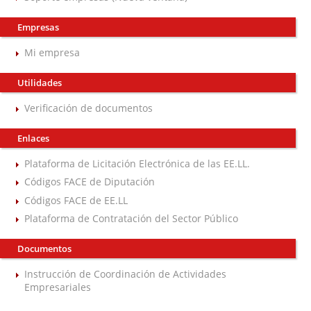
Empresas
Mi empresa
Utilidades
Verificación de documentos
Enlaces
Plataforma de Licitación Electrónica de las EE.LL.
Códigos FACE de Diputación
Códigos FACE de EE.LL
Plataforma de Contratación del Sector Público
Documentos
Instrucción de Coordinación de Actividades
Empresariales