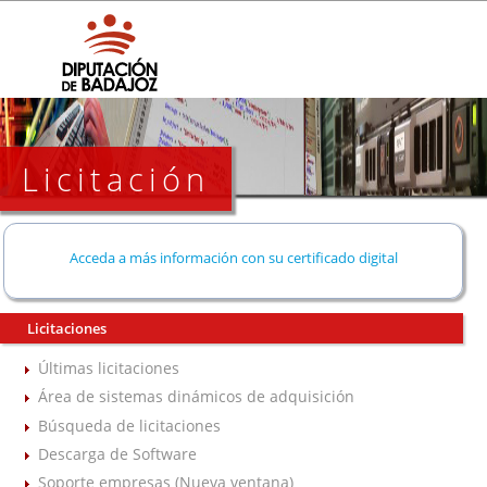
Licitación
Acceda a más información con su certificado digital
Licitaciones
Últimas licitaciones
Área de sistemas dinámicos de adquisición
Búsqueda de licitaciones
Descarga de Software
Soporte empresas (Nueva ventana)