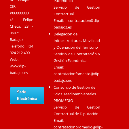
Patrimonio
CIF:
Servicio de Gestión
P0600000D
Contractual
c/ Felipe
Email:
contratacion@dip-
Checa, 23 -
badajoz.es
06071
Delegación de
Badajoz
Infraestructuras, Movilidad
Teléfono: +34
y Odenación del Territorio
924 212 400
Servicio de Contratación y
Web:
Gestión Económica
www.dip-
Email:
badajoz.es
contratacionfomento@dip-
badajoz.es
Consorcio de Gestión de
Sede
Scios. Medioambientales
Electrónica
PROMEDIO
Servicio de Gestión
Contractual de Diputación
Email:
contratacionpromedio@dip-