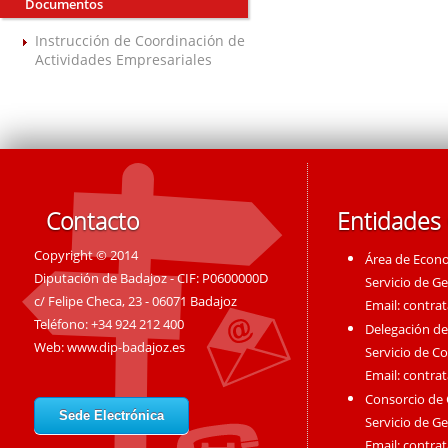
Documentos
Instrucción de Coordinación de
Actividades Empresariales
Contacto
Entidades
Copyright © 2014
Área de Econ
Diputación de Badajoz - CIF: P0600000D
Servicio de G
c/ Felipe Checa, 23 - 06071 Badajoz
Email:
contra
Teléfono: +34 924 212 400
Delegación de
Web:
www.dip-badajoz.es
Servicio de C
Email:
contra
Consorcio de
Sede Electrónica
Servicio de G
Email:
contra