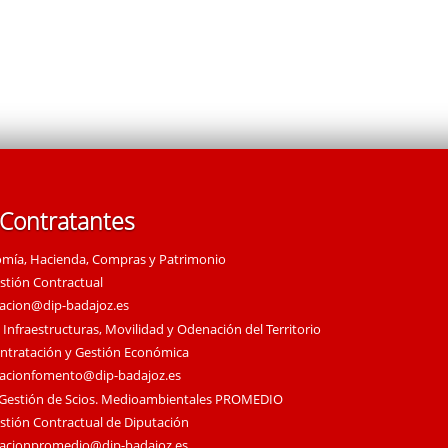
 Contratantes
omía, Hacienda, Compras y Patrimonio
estión Contractual
tacion@dip-badajoz.es
 Infraestructuras, Movilidad y Odenación del Territorio
ontratación y Gestión Económica
tacionfomento@dip-badajoz.es
 Gestión de Scios. Medioambientales PROMEDIO
estión Contractual de Diputación
tacionpromedio@dip-badajoz.es