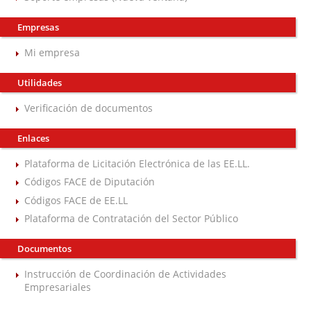
Empresas
Mi empresa
Utilidades
Verificación de documentos
Enlaces
Plataforma de Licitación Electrónica de las EE.LL.
Códigos FACE de Diputación
Códigos FACE de EE.LL
Plataforma de Contratación del Sector Público
Documentos
Instrucción de Coordinación de Actividades
Empresariales