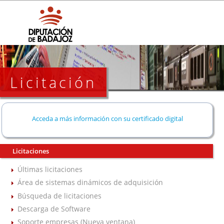
Licitación
Acceda a más información con su certificado digital
Licitaciones
Últimas licitaciones
Área de sistemas dinámicos de adquisición
Búsqueda de licitaciones
Descarga de Software
Soporte empresas (Nueva ventana)