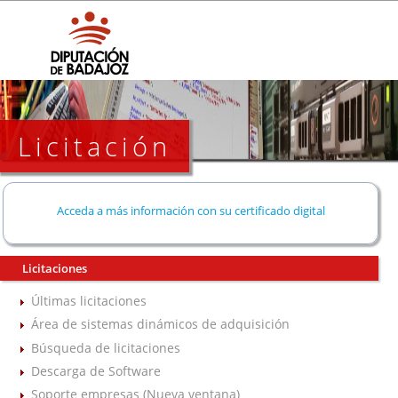
Licitación
Acceda a más información con su certificado digital
Licitaciones
Últimas licitaciones
Área de sistemas dinámicos de adquisición
Búsqueda de licitaciones
Descarga de Software
Soporte empresas (Nueva ventana)