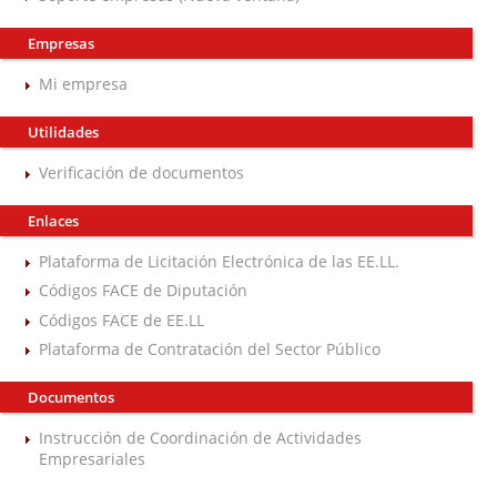
Empresas
Mi empresa
Utilidades
Verificación de documentos
Enlaces
Plataforma de Licitación Electrónica de las EE.LL.
Códigos FACE de Diputación
Códigos FACE de EE.LL
Plataforma de Contratación del Sector Público
Documentos
Instrucción de Coordinación de Actividades
Empresariales