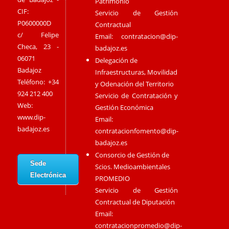
Patrimonio
CIF:
Servicio de Gestión
P0600000D
Contractual
c/ Felipe
Email:
contratacion@dip-
Checa, 23 -
badajoz.es
06071
Delegación de
Badajoz
Infraestructuras, Movilidad
Teléfono: +34
y Odenación del Territorio
924 212 400
Servicio de Contratación y
Web:
Gestión Económica
www.dip-
Email:
badajoz.es
contratacionfomento@dip-
badajoz.es
Consorcio de Gestión de
Sede
Scios. Medioambientales
Electrónica
PROMEDIO
Servicio de Gestión
Contractual de Diputación
Email:
contratacionpromedio@dip-