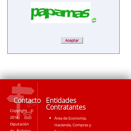
Contacto
Entidades
Contratantes
Copyright ©
2014
Área de Economía,
Diputación
Hacienda, Compras y
de Badajoz -