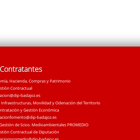
 Contratantes
omía, Hacienda, Compras y Patrimonio
estión Contractual
tacion@dip-badajoz.es
 Infraestructuras, Movilidad y Odenación del Territorio
ontratación y Gestión Económica
tacionfomento@dip-badajoz.es
 Gestión de Scios. Medioambientales PROMEDIO
estión Contractual de Diputación
tacionpromedio@dip-badajoz.es