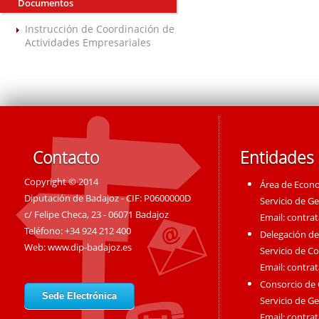
Documentos
Instrucción de Coordinación de
Actividades Empresariales
Contacto
Entidades
Copyright © 2014
Área de Econ
Diputación de Badajoz - CIF: P0600000D
Servicio de G
c/ Felipe Checa, 23 - 06071 Badajoz
Email:
contra
Teléfono: +34 924 212 400
Delegación de
Web:
www.dip-badajoz.es
Servicio de C
Email:
contra
Consorcio de
Sede Electrónica
Servicio de G
Email:
contra