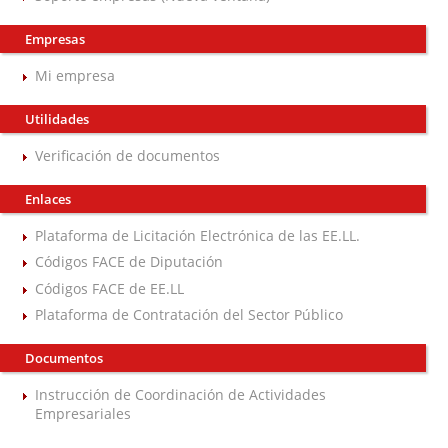
Empresas
Mi empresa
Utilidades
Verificación de documentos
Enlaces
Plataforma de Licitación Electrónica de las EE.LL.
Códigos FACE de Diputación
Códigos FACE de EE.LL
Plataforma de Contratación del Sector Público
Documentos
Instrucción de Coordinación de Actividades
Empresariales