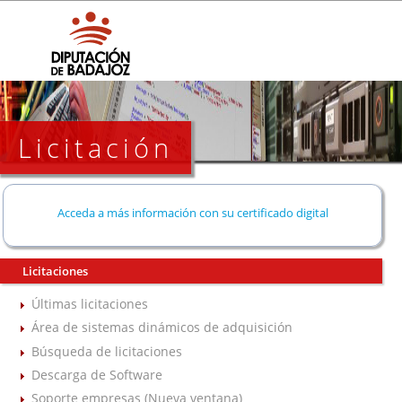
Licitación
Acceda a más información con su certificado digital
Licitaciones
Últimas licitaciones
Área de sistemas dinámicos de adquisición
Búsqueda de licitaciones
Descarga de Software
Soporte empresas (Nueva ventana)