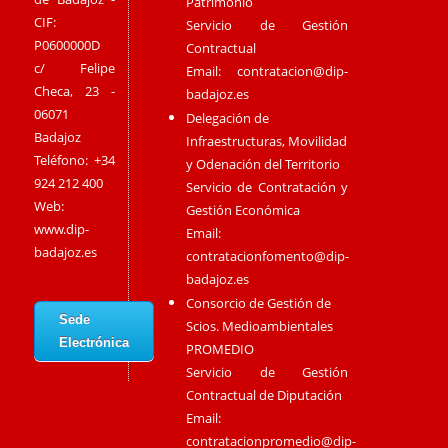
Patrimonio
CIF:
Servicio de Gestión
P0600000D
Contractual
c/ Felipe
Email:
contratacion@dip-
Checa, 23 -
badajoz.es
06071
Delegación de
Badajoz
Infraestructuras, Movilidad
Teléfono: +34
y Odenación del Territorio
924 212 400
Servicio de Contratación y
Web:
Gestión Económica
www.dip-
Email:
badajoz.es
contratacionfomento@dip-
badajoz.es
Consorcio de Gestión de
Sede
Scios. Medioambientales
Electrónica
PROMEDIO
Servicio de Gestión
Contractual de Diputación
Email:
contratacionpromedio@dip-