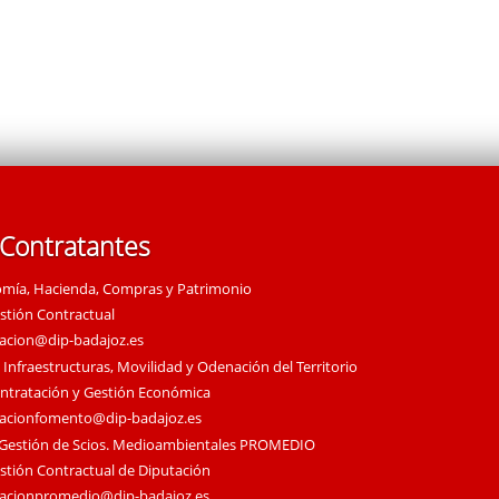
 Contratantes
omía, Hacienda, Compras y Patrimonio
estión Contractual
tacion@dip-badajoz.es
 Infraestructuras, Movilidad y Odenación del Territorio
ontratación y Gestión Económica
tacionfomento@dip-badajoz.es
 Gestión de Scios. Medioambientales PROMEDIO
estión Contractual de Diputación
tacionpromedio@dip-badajoz.es