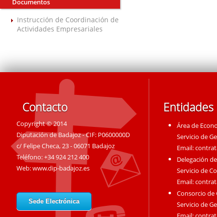
Documentos
Instrucción de Coordinación de
Actividades Empresariales
Contacto
Entidades
Copyright © 2014
Área de Econ
Diputación de Badajoz - CIF: P0600000D
Servicio de G
c/ Felipe Checa, 23 - 06071 Badajoz
Email:
contra
Teléfono: +34 924 212 400
Delegación de
Web:
www.dip-badajoz.es
Servicio de C
Email:
contra
Consorcio de
Sede Electrónica
Servicio de G
Email:
contra