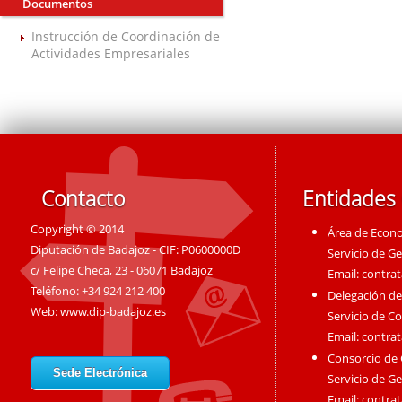
Documentos
Instrucción de Coordinación de
Actividades Empresariales
Contacto
Entidades
Copyright © 2014
Área de Econ
Diputación de Badajoz - CIF: P0600000D
Servicio de G
c/ Felipe Checa, 23 - 06071 Badajoz
Email:
contra
Teléfono: +34 924 212 400
Delegación de
Web:
www.dip-badajoz.es
Servicio de C
Email:
contra
Consorcio de
Sede Electrónica
Servicio de G
Email:
contra