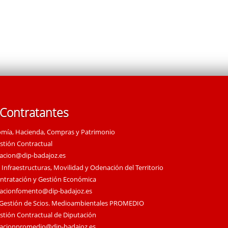
 Contratantes
omía, Hacienda, Compras y Patrimonio
estión Contractual
tacion@dip-badajoz.es
 Infraestructuras, Movilidad y Odenación del Territorio
ontratación y Gestión Económica
tacionfomento@dip-badajoz.es
 Gestión de Scios. Medioambientales PROMEDIO
estión Contractual de Diputación
tacionpromedio@dip-badajoz.es