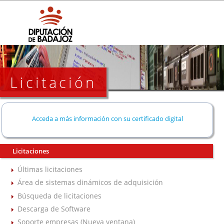
Licitación
Acceda a más información con su certificado digital
Licitaciones
Últimas licitaciones
Área de sistemas dinámicos de adquisición
Búsqueda de licitaciones
Descarga de Software
Soporte empresas (Nueva ventana)