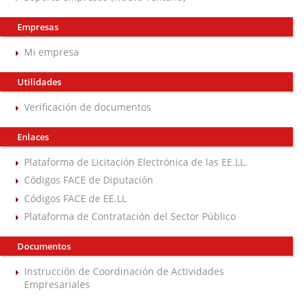
Empresas
Mi empresa
Utilidades
Verificación de documentos
Enlaces
Plataforma de Licitación Electrónica de las EE.LL.
Códigos FACE de Diputación
Códigos FACE de EE.LL
Plataforma de Contratación del Sector Público
Documentos
Instrucción de Coordinación de Actividades
Empresariales