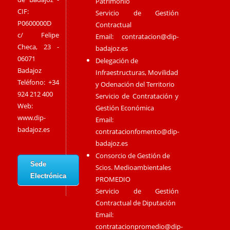
Patrimonio
CIF:
Servicio de Gestión
P0600000D
Contractual
c/ Felipe
Email:
contratacion@dip-
Checa, 23 -
badajoz.es
06071
Delegación de
Badajoz
Infraestructuras, Movilidad
Teléfono: +34
y Odenación del Territorio
924 212 400
Servicio de Contratación y
Web:
Gestión Económica
www.dip-
Email:
badajoz.es
contratacionfomento@dip-
badajoz.es
Consorcio de Gestión de
Sede
Scios. Medioambientales
Electrónica
PROMEDIO
Servicio de Gestión
Contractual de Diputación
Email:
contratacionpromedio@dip-