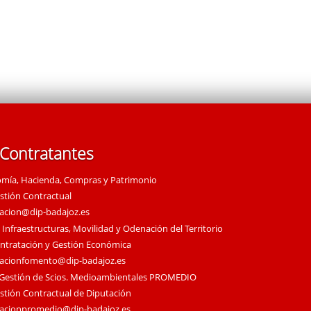
 Contratantes
omía, Hacienda, Compras y Patrimonio
estión Contractual
tacion@dip-badajoz.es
 Infraestructuras, Movilidad y Odenación del Territorio
ontratación y Gestión Económica
tacionfomento@dip-badajoz.es
 Gestión de Scios. Medioambientales PROMEDIO
estión Contractual de Diputación
tacionpromedio@dip-badajoz.es