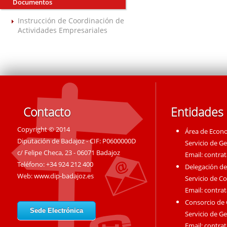
Documentos
Instrucción de Coordinación de
Actividades Empresariales
Contacto
Entidades
Copyright © 2014
Área de Econ
Diputación de Badajoz - CIF: P0600000D
Servicio de G
c/ Felipe Checa, 23 - 06071 Badajoz
Email:
contra
Teléfono: +34 924 212 400
Delegación de
Web:
www.dip-badajoz.es
Servicio de C
Email:
contra
Consorcio de
Sede Electrónica
Servicio de G
Email:
contra