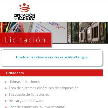
Licitación
Acceda a más información con su certificado digital
Licitaciones
Últimas licitaciones
Área de sistemas dinámicos de adquisición
Búsqueda de licitaciones
Descarga de Software
Soporte empresas (Nueva ventana)