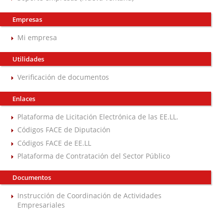
Empresas
Mi empresa
Utilidades
Verificación de documentos
Enlaces
Plataforma de Licitación Electrónica de las EE.LL.
Códigos FACE de Diputación
Códigos FACE de EE.LL
Plataforma de Contratación del Sector Público
Documentos
Instrucción de Coordinación de Actividades
Empresariales