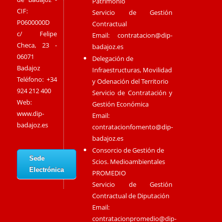
Patrimonio
CIF:
Servicio de Gestión
P0600000D
Contractual
c/ Felipe
Email:
contratacion@dip-
Checa, 23 -
badajoz.es
06071
Delegación de
Badajoz
Infraestructuras, Movilidad
Teléfono: +34
y Odenación del Territorio
924 212 400
Servicio de Contratación y
Web:
Gestión Económica
www.dip-
Email:
badajoz.es
contratacionfomento@dip-
badajoz.es
Consorcio de Gestión de
Sede
Scios. Medioambientales
Electrónica
PROMEDIO
Servicio de Gestión
Contractual de Diputación
Email:
contratacionpromedio@dip-