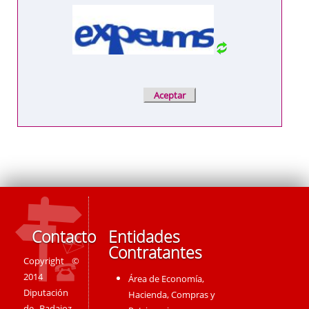
Contacto
Entidades
Contratantes
Copyright ©
2014
Área de Economía,
Diputación
Hacienda, Compras y
de Badajoz -