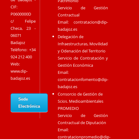
Patrimonio
CIF:
Servicio de Gestión
P0600000D
Contractual
c/ Felipe
Email:
contratacion@dip-
Checa, 23 -
badajoz.es
06071
Delegación de
Badajoz
Infraestructuras, Movilidad
Teléfono: +34
y Odenación del Territorio
924 212 400
Servicio de Contratación y
Web:
Gestión Económica
www.dip-
Email:
badajoz.es
contratacionfomento@dip-
badajoz.es
Consorcio de Gestión de
Sede
Scios. Medioambientales
Electrónica
PROMEDIO
Servicio de Gestión
Contractual de Diputación
Email:
contratacionpromedio@dip-