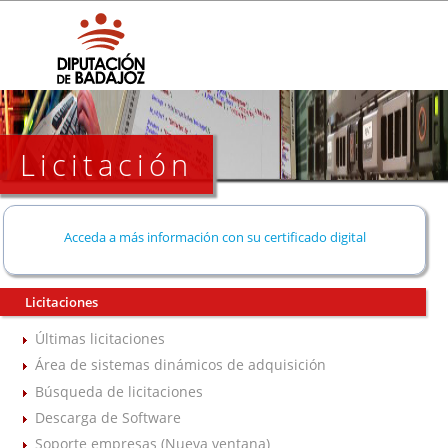
Licitación
Acceda a más información con su certificado digital
Licitaciones
Últimas licitaciones
Área de sistemas dinámicos de adquisición
Búsqueda de licitaciones
Descarga de Software
Soporte empresas (Nueva ventana)