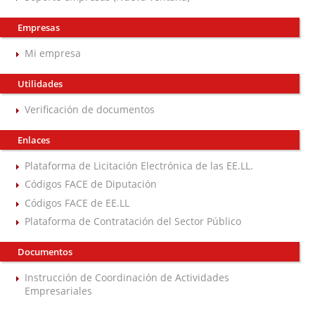
Empresas
Mi empresa
Utilidades
Verificación de documentos
Enlaces
Plataforma de Licitación Electrónica de las EE.LL.
Códigos FACE de Diputación
Códigos FACE de EE.LL
Plataforma de Contratación del Sector Público
Documentos
Instrucción de Coordinación de Actividades
Empresariales