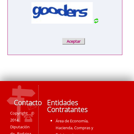
Contacto
Entidades
Contratantes
Copyright ©
2014
Área de Economía,
Diputación
Hacienda, Compras y
de Badajoz -