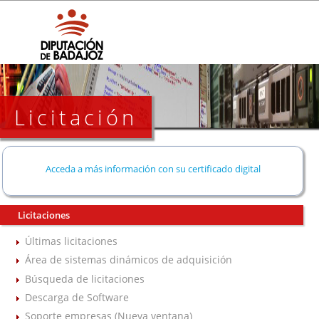
Licitación
Acceda a más información con su certificado digital
Licitaciones
Últimas licitaciones
Área de sistemas dinámicos de adquisición
Búsqueda de licitaciones
Descarga de Software
Soporte empresas (Nueva ventana)