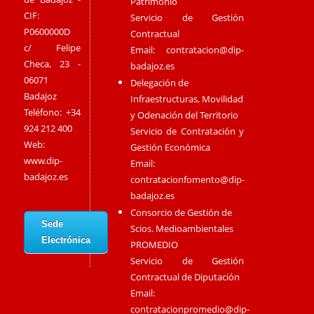
Patrimonio
CIF:
Servicio de Gestión
P0600000D
Contractual
c/ Felipe
Email:
contratacion@dip-
Checa, 23 -
badajoz.es
06071
Delegación de
Badajoz
Infraestructuras, Movilidad
Teléfono: +34
y Odenación del Territorio
924 212 400
Servicio de Contratación y
Web:
Gestión Económica
www.dip-
Email:
badajoz.es
contratacionfomento@dip-
badajoz.es
Consorcio de Gestión de
Sede
Scios. Medioambientales
Electrónica
PROMEDIO
Servicio de Gestión
Contractual de Diputación
Email:
contratacionpromedio@dip-