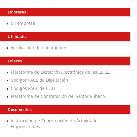
Empresas
Mi empresa
Utilidades
Verificación de documentos
Enlaces
Plataforma de Licitación Electrónica de las EE.LL.
Códigos FACE de Diputación
Códigos FACE de EE.LL
Plataforma de Contratación del Sector Público
Documentos
Instrucción de Coordinación de Actividades
Empresariales