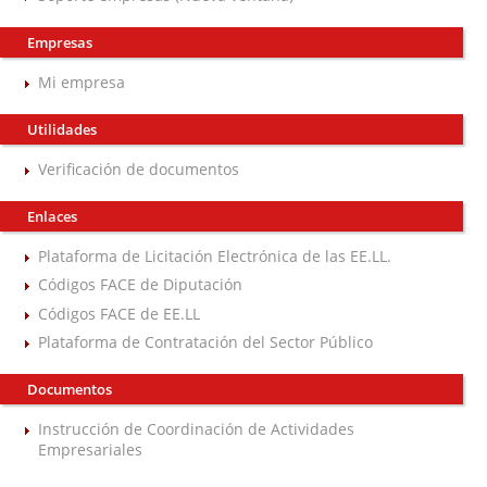
Empresas
Mi empresa
Utilidades
Verificación de documentos
Enlaces
Plataforma de Licitación Electrónica de las EE.LL.
Códigos FACE de Diputación
Códigos FACE de EE.LL
Plataforma de Contratación del Sector Público
Documentos
Instrucción de Coordinación de Actividades
Empresariales