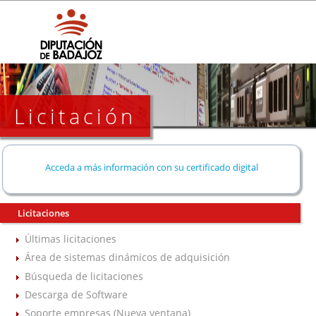
Licitación
Acceda a más información con su certificado digital
Licitaciones
Últimas licitaciones
Área de sistemas dinámicos de adquisición
Búsqueda de licitaciones
Descarga de Software
Soporte empresas (Nueva ventana)