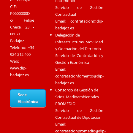
Patrimonio
CIF:
Servicio de Gestión
P0600000D
Contractual
c/ Felipe
Email:
contratacion@dip-
Checa, 23 -
badajoz.es
06071
Delegación de
Badajoz
Infraestructuras, Movilidad
Teléfono: +34
y Odenación del Territorio
924 212 400
Servicio de Contratación y
Web:
Gestión Económica
www.dip-
Email:
badajoz.es
contratacionfomento@dip-
badajoz.es
Consorcio de Gestión de
Sede
Scios. Medioambientales
Electrónica
PROMEDIO
Servicio de Gestión
Contractual de Diputación
Email:
contratacionpromedio@dip-