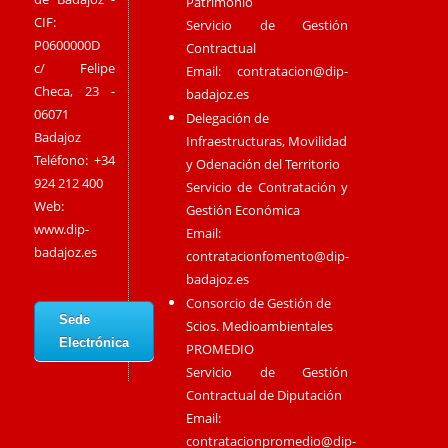
Patrimonio
CIF:
Servicio de Gestión
P0600000D
Contractual
c/ Felipe
Email:
contratacion@dip-
Checa, 23 -
badajoz.es
06071
Delegación de
Badajoz
Infraestructuras, Movilidad
Teléfono: +34
y Odenación del Territorio
924 212 400
Servicio de Contratación y
Web:
Gestión Económica
www.dip-
Email:
badajoz.es
contratacionfomento@dip-
badajoz.es
Consorcio de Gestión de
Sede
Scios. Medioambientales
Electrónica
PROMEDIO
Servicio de Gestión
Contractual de Diputación
Email:
contratacionpromedio@dip-