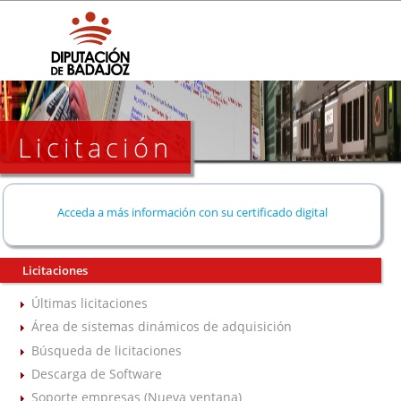
Licitación
Acceda a más información con su certificado digital
Licitaciones
Últimas licitaciones
Área de sistemas dinámicos de adquisición
Búsqueda de licitaciones
Descarga de Software
Soporte empresas (Nueva ventana)