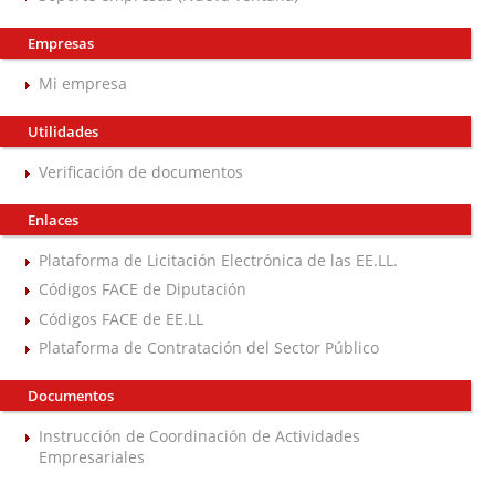
Empresas
Mi empresa
Utilidades
Verificación de documentos
Enlaces
Plataforma de Licitación Electrónica de las EE.LL.
Códigos FACE de Diputación
Códigos FACE de EE.LL
Plataforma de Contratación del Sector Público
Documentos
Instrucción de Coordinación de Actividades
Empresariales