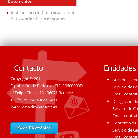
Documentos
Instrucción de Coordinación de
Actividades Empresariales
Contacto
Entidades
Copyright © 2014
Área de Econ
Diputación de Badajoz - CIF: P0600000D
Servicio de G
c/ Felipe Checa, 23 - 06071 Badajoz
Email:
contra
Teléfono: +34 924 212 400
Delegación de
Web:
www.dip-badajoz.es
Servicio de C
Email:
contra
Consorcio de
Sede Electrónica
Servicio de G
Email:
contra