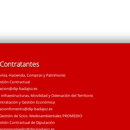
 Contratantes
omía, Hacienda, Compras y Patrimonio
estión Contractual
tacion@dip-badajoz.es
 Infraestructuras, Movilidad y Odenación del Territorio
ontratación y Gestión Económica
tacionfomento@dip-badajoz.es
 Gestión de Scios. Medioambientales PROMEDIO
estión Contractual de Diputación
tacionpromedio@dip-badajoz.es