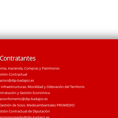
 Contratantes
omía, Hacienda, Compras y Patrimonio
estión Contractual
tacion@dip-badajoz.es
 Infraestructuras, Movilidad y Odenación del Territorio
ontratación y Gestión Económica
tacionfomento@dip-badajoz.es
 Gestión de Scios. Medioambientales PROMEDIO
estión Contractual de Diputación
tacionpromedio@dip-badajoz.es