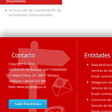
Documentos
Instrucción de Coordinación de
Actividades Empresariales
Contacto
Entidades
Copyright © 2014
Área de Econ
Diputación de Badajoz - CIF: P0600000D
Servicio de G
c/ Felipe Checa, 23 - 06071 Badajoz
Email:
contra
Teléfono: +34 924 212 400
Delegación de
Web:
www.dip-badajoz.es
Servicio de C
Email:
contra
Consorcio de
Sede Electrónica
Servicio de G
Email:
contra