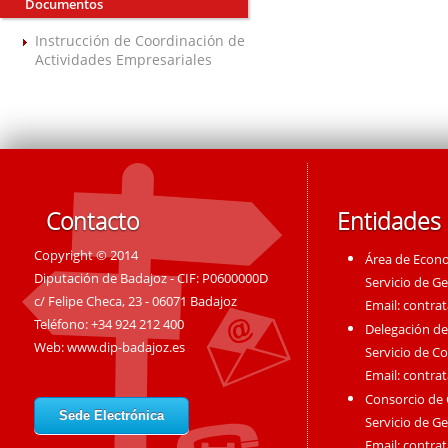
Documentos
Instrucción de Coordinación de
Actividades Empresariales
Contacto
Entidades
Copyright © 2014
Área de Econ
Diputación de Badajoz - CIF: P0600000D
Servicio de G
c/ Felipe Checa, 23 - 06071 Badajoz
Email:
contra
Teléfono: +34 924 212 400
Delegación de
Web:
www.dip-badajoz.es
Servicio de C
Email:
contra
Consorcio de
Sede Electrónica
Servicio de G
Email:
contra