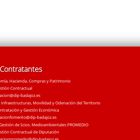
 Contratantes
omía, Hacienda, Compras y Patrimonio
estión Contractual
tacion@dip-badajoz.es
 Infraestructuras, Movilidad y Odenación del Territorio
ontratación y Gestión Económica
tacionfomento@dip-badajoz.es
 Gestión de Scios. Medioambientales PROMEDIO
estión Contractual de Diputación
tacionpromedio@dip-badajoz.es