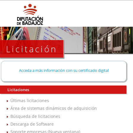
Licitación
Acceda a más información con su certificado digital
Licitaciones
Últimas licitaciones
Área de sistemas dinámicos de adquisición
Búsqueda de licitaciones
Descarga de Software
Soporte empresas (Nueva ventana)