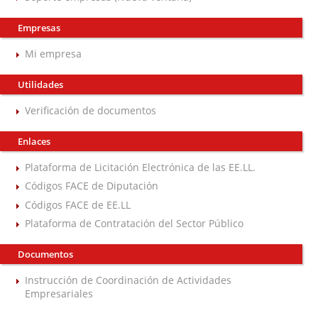
Empresas
Mi empresa
Utilidades
Verificación de documentos
Enlaces
Plataforma de Licitación Electrónica de las EE.LL.
Códigos FACE de Diputación
Códigos FACE de EE.LL
Plataforma de Contratación del Sector Público
Documentos
Instrucción de Coordinación de Actividades
Empresariales