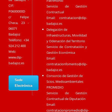
Patrimonio
CIF:
Servicio de Gestión
P0600000D
Contractual
c/ Felipe
Email:
contratacion@dip-
Checa, 23 -
badajoz.es
06071
Delegación de
Badajoz
Infraestructuras, Movilidad
Teléfono: +34
y Odenación del Territorio
924 212 400
Servicio de Contratación y
Web:
Gestión Económica
www.dip-
Email:
badajoz.es
contratacionfomento@dip-
badajoz.es
Consorcio de Gestión de
Sede
Scios. Medioambientales
Electrónica
PROMEDIO
Servicio de Gestión
Contractual de Diputación
Email:
contratacionpromedio@dip-