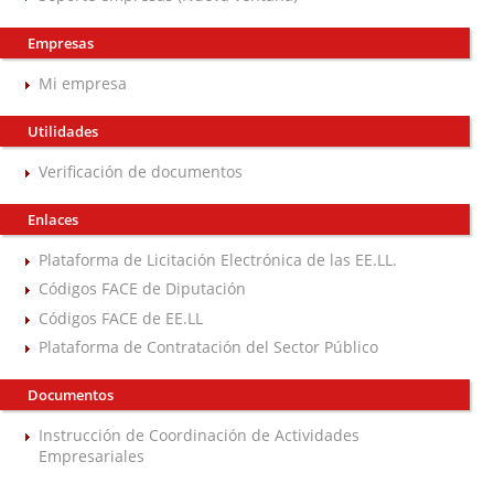
Empresas
Mi empresa
Utilidades
Verificación de documentos
Enlaces
Plataforma de Licitación Electrónica de las EE.LL.
Códigos FACE de Diputación
Códigos FACE de EE.LL
Plataforma de Contratación del Sector Público
Documentos
Instrucción de Coordinación de Actividades
Empresariales