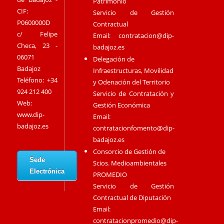
Patrimonio
CIF:
Servicio de Gestión
P0600000D
Contractual
c/ Felipe
Email:
contratacion@dip-
Checa, 23 -
badajoz.es
06071
Delegación de
Badajoz
Infraestructuras, Movilidad
Teléfono: +34
y Odenación del Territorio
924 212 400
Servicio de Contratación y
Web:
Gestión Económica
www.dip-
Email:
badajoz.es
contratacionfomento@dip-
badajoz.es
Consorcio de Gestión de
Sede
Scios. Medioambientales
Electrónica
PROMEDIO
Servicio de Gestión
Contractual de Diputación
Email:
contratacionpromedio@dip-