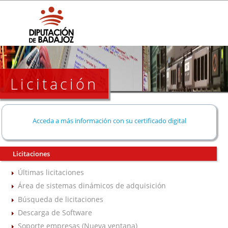
Licitación
Acceda a más información con su certificado digital
Licitaciones
Últimas licitaciones
Área de sistemas dinámicos de adquisición
Búsqueda de licitaciones
Descarga de Software
Soporte empresas (Nueva ventana)