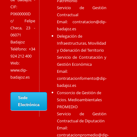
Patrimonio
CIF:
Servicio de Gestión
P0600000D
Contractual
c/ Felipe
Email:
contratacion@dip-
Checa, 23 -
badajoz.es
06071
Delegación de
Badajoz
Infraestructuras, Movilidad
Teléfono: +34
y Odenación del Territorio
924 212 400
Servicio de Contratación y
Web:
Gestión Económica
www.dip-
Email:
badajoz.es
contratacionfomento@dip-
badajoz.es
Consorcio de Gestión de
Sede
Scios. Medioambientales
Electrónica
PROMEDIO
Servicio de Gestión
Contractual de Diputación
Email:
contratacionpromedio@dip-