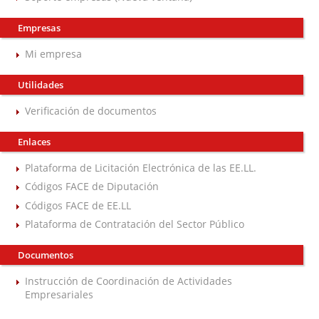
Empresas
Mi empresa
Utilidades
Verificación de documentos
Enlaces
Plataforma de Licitación Electrónica de las EE.LL.
Códigos FACE de Diputación
Códigos FACE de EE.LL
Plataforma de Contratación del Sector Público
Documentos
Instrucción de Coordinación de Actividades
Empresariales