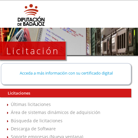
Licitación
Acceda a más información con su certificado digital
Licitaciones
Últimas licitaciones
Área de sistemas dinámicos de adquisición
Búsqueda de licitaciones
Descarga de Software
Soporte empresas (Nueva ventana)