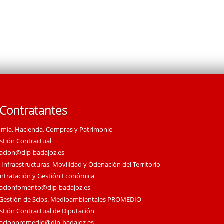
 Contratantes
omía, Hacienda, Compras y Patrimonio
estión Contractual
tacion@dip-badajoz.es
 Infraestructuras, Movilidad y Odenación del Territorio
ontratación y Gestión Económica
tacionfomento@dip-badajoz.es
 Gestión de Scios. Medioambientales PROMEDIO
estión Contractual de Diputación
tacionpromedio@dip-badajoz.es