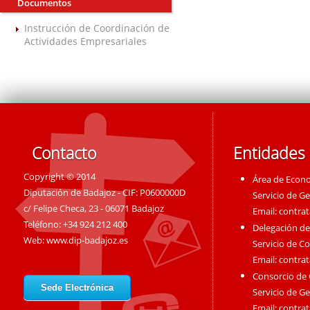
Documentos
Instrucción de Coordinación de
Actividades Empresariales
Contacto
Entidades
Copyright © 2014
Área de Econ
Diputación de Badajoz - CIF: P0600000D
Servicio de G
c/ Felipe Checa, 23 - 06071 Badajoz
Email:
contra
Teléfono: +34 924 212 400
Delegación de
Web:
www.dip-badajoz.es
Servicio de C
Email:
contra
Consorcio de
Sede Electrónica
Servicio de G
Email:
contra