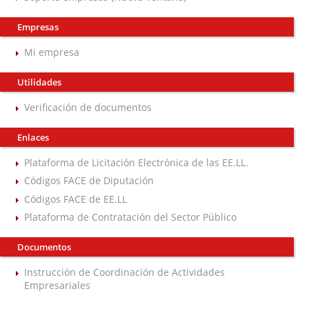
Empresas
Mi empresa
Utilidades
Verificación de documentos
Enlaces
Plataforma de Licitación Electrónica de las EE.LL.
Códigos FACE de Diputación
Códigos FACE de EE.LL
Plataforma de Contratación del Sector Público
Documentos
Instrucción de Coordinación de Actividades
Empresariales