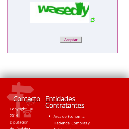
Contacto
Entidades
Contratantes
Copyright ©
2014
Área de Economía,
Diputación
Hacienda, Compras y
de Badajoz -