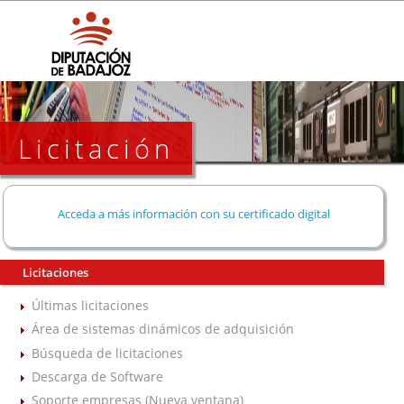
Licitación
Acceda a más información con su certificado digital
Licitaciones
Últimas licitaciones
Área de sistemas dinámicos de adquisición
Búsqueda de licitaciones
Descarga de Software
Soporte empresas (Nueva ventana)