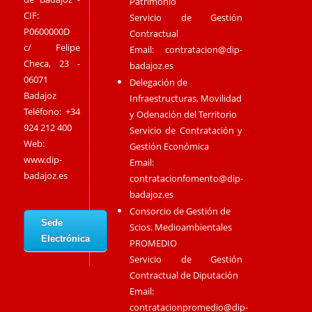
Patrimonio
CIF:
Servicio de Gestión
P0600000D
Contractual
c/ Felipe
Email:
contratacion@dip-
Checa, 23 -
badajoz.es
06071
Delegación de
Badajoz
Infraestructuras, Movilidad
Teléfono: +34
y Odenación del Territorio
924 212 400
Servicio de Contratación y
Web:
Gestión Económica
www.dip-
Email:
badajoz.es
contratacionfomento@dip-
badajoz.es
Consorcio de Gestión de
Sede
Scios. Medioambientales
Electrónica
PROMEDIO
Servicio de Gestión
Contractual de Diputación
Email:
contratacionpromedio@dip-