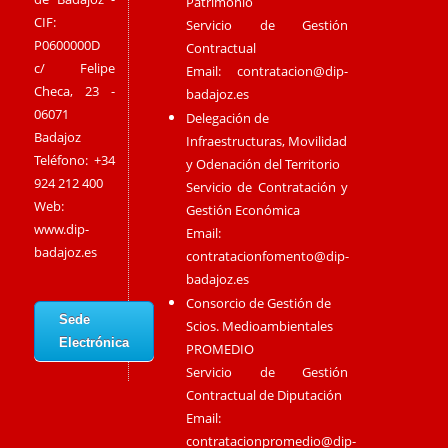
Patrimonio
CIF:
Servicio de Gestión
P0600000D
Contractual
c/ Felipe
Email:
contratacion@dip-
Checa, 23 -
badajoz.es
06071
Delegación de
Badajoz
Infraestructuras, Movilidad
Teléfono: +34
y Odenación del Territorio
924 212 400
Servicio de Contratación y
Web:
Gestión Económica
www.dip-
Email:
badajoz.es
contratacionfomento@dip-
badajoz.es
Consorcio de Gestión de
Sede
Scios. Medioambientales
Electrónica
PROMEDIO
Servicio de Gestión
Contractual de Diputación
Email:
contratacionpromedio@dip-