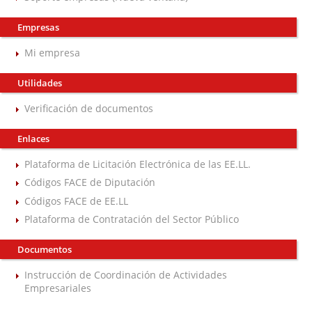
Empresas
Mi empresa
Utilidades
Verificación de documentos
Enlaces
Plataforma de Licitación Electrónica de las EE.LL.
Códigos FACE de Diputación
Códigos FACE de EE.LL
Plataforma de Contratación del Sector Público
Documentos
Instrucción de Coordinación de Actividades
Empresariales