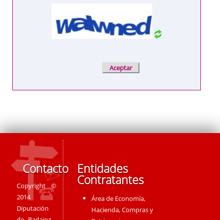
Contacto
Entidades
Contratantes
Copyright ©
2014
Área de Economía,
Diputación
Hacienda, Compras y
de Badajoz -