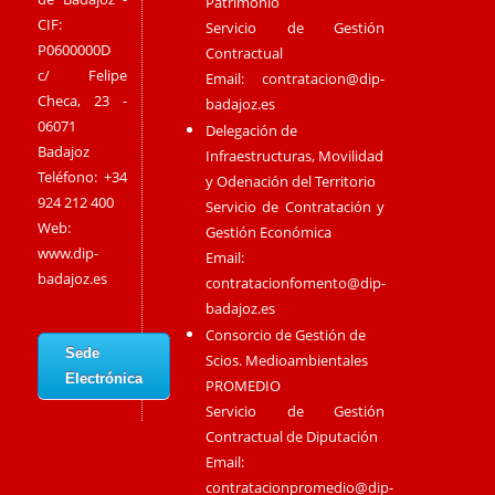
Patrimonio
CIF:
Servicio de Gestión
P0600000D
Contractual
c/ Felipe
Email:
contratacion@dip-
Checa, 23 -
badajoz.es
06071
Delegación de
Badajoz
Infraestructuras, Movilidad
Teléfono: +34
y Odenación del Territorio
924 212 400
Servicio de Contratación y
Web:
Gestión Económica
www.dip-
Email:
badajoz.es
contratacionfomento@dip-
badajoz.es
Consorcio de Gestión de
Sede
Scios. Medioambientales
Electrónica
PROMEDIO
Servicio de Gestión
Contractual de Diputación
Email:
contratacionpromedio@dip-