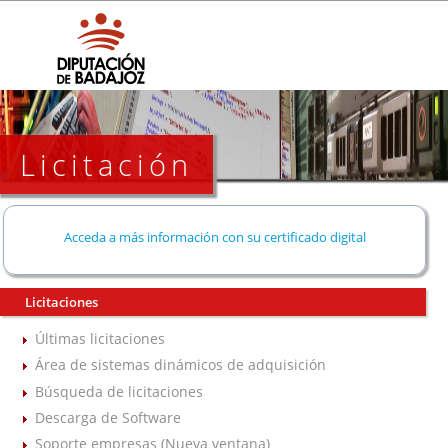
Licitación
Acceda a más información con su certificado digital
Licitaciones
Últimas licitaciones
Área de sistemas dinámicos de adquisición
Búsqueda de licitaciones
Descarga de Software
Soporte empresas (Nueva ventana)