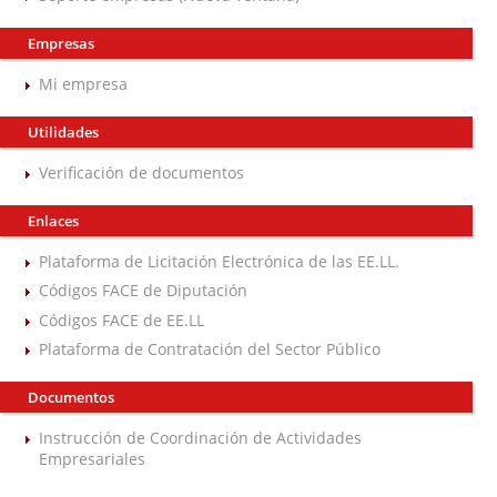
Empresas
Mi empresa
Utilidades
Verificación de documentos
Enlaces
Plataforma de Licitación Electrónica de las EE.LL.
Códigos FACE de Diputación
Códigos FACE de EE.LL
Plataforma de Contratación del Sector Público
Documentos
Instrucción de Coordinación de Actividades
Empresariales