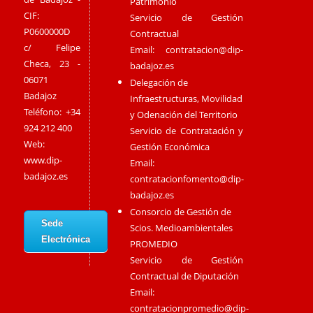
Patrimonio
CIF:
Servicio de Gestión
P0600000D
Contractual
c/ Felipe
Email:
contratacion@dip-
Checa, 23 -
badajoz.es
06071
Delegación de
Badajoz
Infraestructuras, Movilidad
Teléfono: +34
y Odenación del Territorio
924 212 400
Servicio de Contratación y
Web:
Gestión Económica
www.dip-
Email:
badajoz.es
contratacionfomento@dip-
badajoz.es
Consorcio de Gestión de
Sede
Scios. Medioambientales
Electrónica
PROMEDIO
Servicio de Gestión
Contractual de Diputación
Email:
contratacionpromedio@dip-