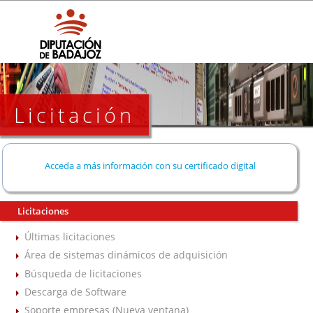
Licitación
Acceda a más información con su certificado digital
Licitaciones
Últimas licitaciones
Área de sistemas dinámicos de adquisición
Búsqueda de licitaciones
Descarga de Software
Soporte empresas (Nueva ventana)