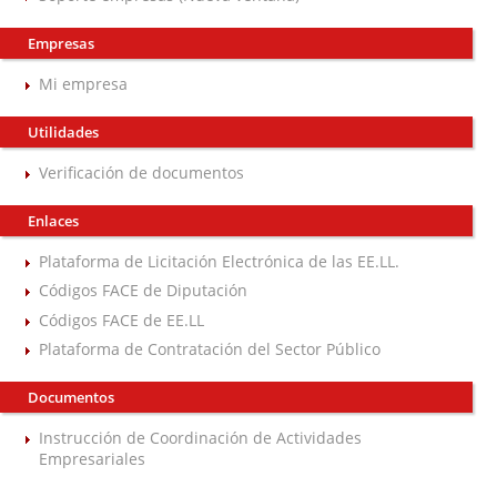
Empresas
Mi empresa
Utilidades
Verificación de documentos
Enlaces
Plataforma de Licitación Electrónica de las EE.LL.
Códigos FACE de Diputación
Códigos FACE de EE.LL
Plataforma de Contratación del Sector Público
Documentos
Instrucción de Coordinación de Actividades
Empresariales