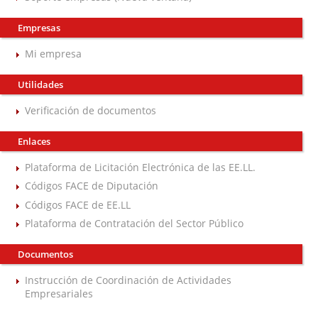
Empresas
Mi empresa
Utilidades
Verificación de documentos
Enlaces
Plataforma de Licitación Electrónica de las EE.LL.
Códigos FACE de Diputación
Códigos FACE de EE.LL
Plataforma de Contratación del Sector Público
Documentos
Instrucción de Coordinación de Actividades
Empresariales