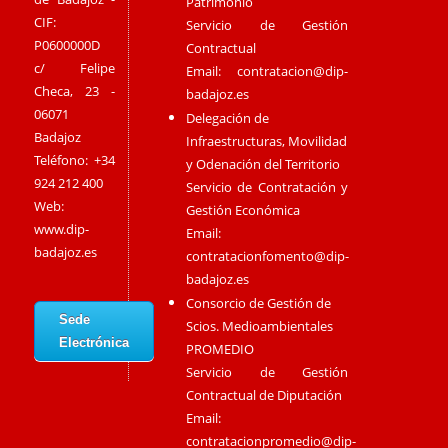
Patrimonio
CIF:
Servicio de Gestión
P0600000D
Contractual
c/ Felipe
Email:
contratacion@dip-
Checa, 23 -
badajoz.es
06071
Delegación de
Badajoz
Infraestructuras, Movilidad
Teléfono: +34
y Odenación del Territorio
924 212 400
Servicio de Contratación y
Web:
Gestión Económica
www.dip-
Email:
badajoz.es
contratacionfomento@dip-
badajoz.es
Consorcio de Gestión de
Sede
Scios. Medioambientales
Electrónica
PROMEDIO
Servicio de Gestión
Contractual de Diputación
Email:
contratacionpromedio@dip-