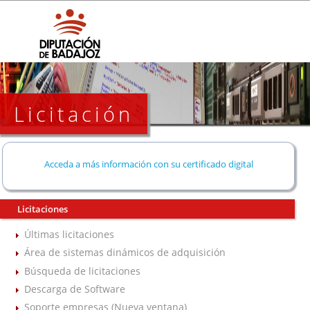
Licitación
Acceda a más información con su certificado digital
Licitaciones
Últimas licitaciones
Área de sistemas dinámicos de adquisición
Búsqueda de licitaciones
Descarga de Software
Soporte empresas (Nueva ventana)