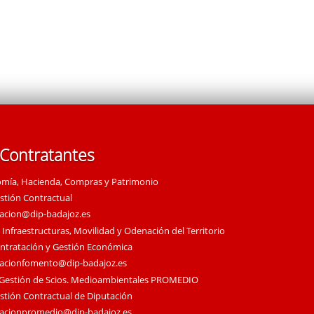
 Contratantes
omía, Hacienda, Compras y Patrimonio
estión Contractual
tacion@dip-badajoz.es
 Infraestructuras, Movilidad y Odenación del Territorio
ontratación y Gestión Económica
tacionfomento@dip-badajoz.es
 Gestión de Scios. Medioambientales PROMEDIO
estión Contractual de Diputación
tacionpromedio@dip-badajoz.es