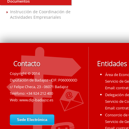
Documentos
Instrucción de Coordinación de
Actividades Empresariales
Contacto
Entidades
Copyright © 2014
Área de Econ
Diputación de Badajoz - CIF: P0600000D
Servicio de G
c/ Felipe Checa, 23 - 06071 Badajoz
Email:
contra
Teléfono: +34 924 212 400
Delegación de
Web:
www.dip-badajoz.es
Servicio de C
Email:
contra
Consorcio de
Sede Electrónica
Servicio de G
Email:
contra