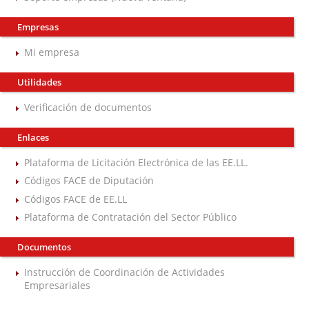
Empresas
Mi empresa
Utilidades
Verificación de documentos
Enlaces
Plataforma de Licitación Electrónica de las EE.LL.
Códigos FACE de Diputación
Códigos FACE de EE.LL
Plataforma de Contratación del Sector Público
Documentos
Instrucción de Coordinación de Actividades
Empresariales