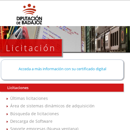
Licitación
Acceda a más información con su certificado digital
Licitaciones
Últimas licitaciones
Área de sistemas dinámicos de adquisición
Búsqueda de licitaciones
Descarga de Software
Soporte empresas (Nueva ventana)