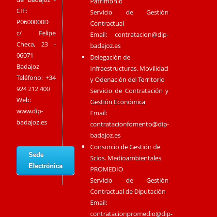
Patrimonio
CIF:
Servicio de Gestión
P0600000D
Contractual
c/ Felipe
Email:
contratacion@dip-
Checa, 23 -
badajoz.es
06071
Delegación de
Badajoz
Infraestructuras, Movilidad
Teléfono: +34
y Odenación del Territorio
924 212 400
Servicio de Contratación y
Web:
Gestión Económica
www.dip-
Email:
badajoz.es
contratacionfomento@dip-
badajoz.es
Consorcio de Gestión de
Sede
Scios. Medioambientales
Electrónica
PROMEDIO
Servicio de Gestión
Contractual de Diputación
Email:
contratacionpromedio@dip-