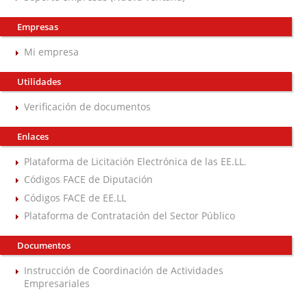
Empresas
Mi empresa
Utilidades
Verificación de documentos
Enlaces
Plataforma de Licitación Electrónica de las EE.LL.
Códigos FACE de Diputación
Códigos FACE de EE.LL
Plataforma de Contratación del Sector Público
Documentos
Instrucción de Coordinación de Actividades
Empresariales