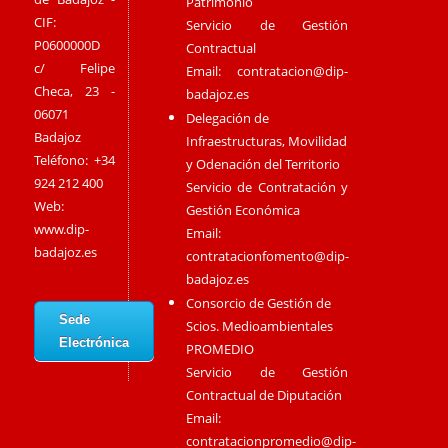
Patrimonio
CIF:
Servicio de Gestión
P0600000D
Contractual
c/ Felipe
Email:
contratacion@dip-
Checa, 23 -
badajoz.es
06071
Delegación de
Badajoz
Infraestructuras, Movilidad
Teléfono: +34
y Odenación del Territorio
924 212 400
Servicio de Contratación y
Web:
Gestión Económica
www.dip-
Email:
badajoz.es
contratacionfomento@dip-
badajoz.es
Consorcio de Gestión de
Sede
Scios. Medioambientales
Electrónica
PROMEDIO
Servicio de Gestión
Contractual de Diputación
Email:
contratacionpromedio@dip-