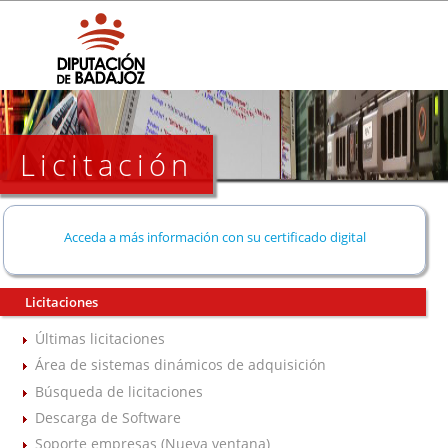
Licitación
Acceda a más información con su certificado digital
Licitaciones
Últimas licitaciones
Área de sistemas dinámicos de adquisición
Búsqueda de licitaciones
Descarga de Software
Soporte empresas (Nueva ventana)