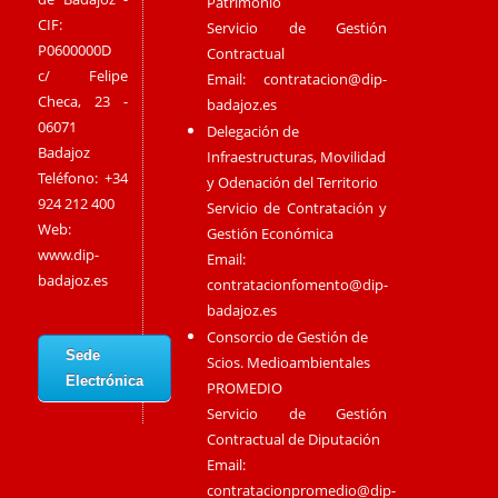
Patrimonio
CIF:
Servicio de Gestión
P0600000D
Contractual
c/ Felipe
Email:
contratacion@dip-
Checa, 23 -
badajoz.es
06071
Delegación de
Badajoz
Infraestructuras, Movilidad
Teléfono: +34
y Odenación del Territorio
924 212 400
Servicio de Contratación y
Web:
Gestión Económica
www.dip-
Email:
badajoz.es
contratacionfomento@dip-
badajoz.es
Consorcio de Gestión de
Sede
Scios. Medioambientales
Electrónica
PROMEDIO
Servicio de Gestión
Contractual de Diputación
Email:
contratacionpromedio@dip-