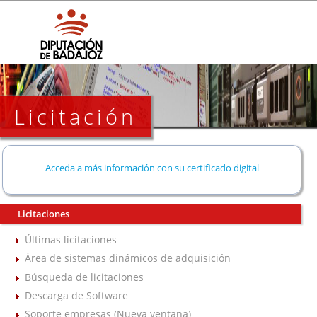
Licitación
Acceda a más información con su certificado digital
Licitaciones
Últimas licitaciones
Área de sistemas dinámicos de adquisición
Búsqueda de licitaciones
Descarga de Software
Soporte empresas (Nueva ventana)