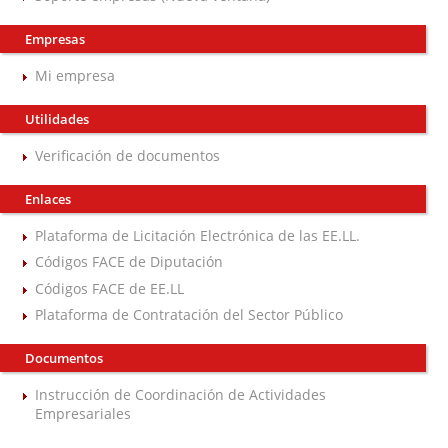
Empresas
Mi empresa
Utilidades
Verificación de documentos
Enlaces
Plataforma de Licitación Electrónica de las EE.LL.
Códigos FACE de Diputación
Códigos FACE de EE.LL
Plataforma de Contratación del Sector Público
Documentos
Instrucción de Coordinación de Actividades
Empresariales