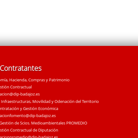
 Contratantes
omía, Hacienda, Compras y Patrimonio
estión Contractual
tacion@dip-badajoz.es
 Infraestructuras, Movilidad y Odenación del Territorio
ontratación y Gestión Económica
tacionfomento@dip-badajoz.es
 Gestión de Scios. Medioambientales PROMEDIO
estión Contractual de Diputación
tacionpromedio@dip-badajoz.es