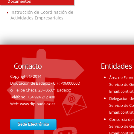
Documentos
Instrucción de Coordinación de
Actividades Empresariales
Contacto
Entidades
Copyright © 2014
Área de Econ
Diputación de Badajoz - CIF: P0600000D
Servicio de G
c/ Felipe Checa, 23 - 06071 Badajoz
Email:
contra
Teléfono: +34 924 212 400
Delegación de
Web:
www.dip-badajoz.es
Servicio de C
Email:
contra
Consorcio de
Sede Electrónica
Servicio de G
Email:
contra