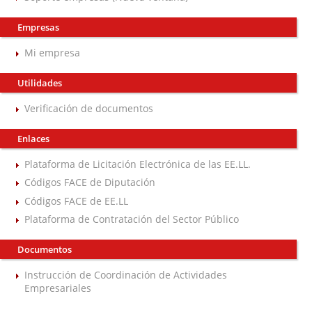
Empresas
Mi empresa
Utilidades
Verificación de documentos
Enlaces
Plataforma de Licitación Electrónica de las EE.LL.
Códigos FACE de Diputación
Códigos FACE de EE.LL
Plataforma de Contratación del Sector Público
Documentos
Instrucción de Coordinación de Actividades
Empresariales