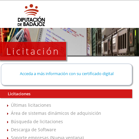
Licitación
Acceda a más información con su certificado digital
Licitaciones
Últimas licitaciones
Área de sistemas dinámicos de adquisición
Búsqueda de licitaciones
Descarga de Software
Soporte empresas (Nueva ventana)