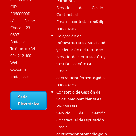
Patrimonio
CIF:
Servicio de Gestión
P0600000D
Contractual
c/ Felipe
Email:
contratacion@dip-
Checa, 23 -
badajoz.es
06071
Delegación de
Badajoz
Infraestructuras, Movilidad
Teléfono: +34
y Odenación del Territorio
924 212 400
Servicio de Contratación y
Web:
Gestión Económica
www.dip-
Email:
badajoz.es
contratacionfomento@dip-
badajoz.es
Consorcio de Gestión de
Sede
Scios. Medioambientales
Electrónica
PROMEDIO
Servicio de Gestión
Contractual de Diputación
Email:
contratacionpromedio@dip-